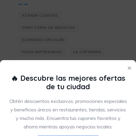
ATRAER CLIENTES
DIRECTORIO DE NEGOCIOS
ECONOMÍA CIRCULAR
FICHA EMPRESARIAL
LA CUPONERA
LOCALIZACIÓN DE NEGOCIOS
×
🔥 Descubre las mejores ofertas
MARKETING LOCAL
de tu ciudad
MARKETPLACE LOCAL
Obtén descuentos exclusivos, promociones especiales
NEGOCIOS EN MAPA
y beneficios únicos en restaurantes, tiendas, servicios
NEGOCIOS LOCALES
PERFIL COMERCIAL
y mucho más. Encuentra tus cupones favoritos y
POSICIONAMIENTO LOCAL
ahorra mientras apoyas negocios locales.