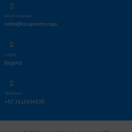
Email Address
sales@lacuponera.app
Lugar
Bogotá
Teléfono
+57 3112434235