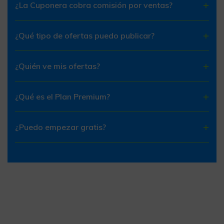
¿La Cuponera cobra comisión por ventas?
¿Qué tipo de ofertas puedo publicar?
¿Quién ve mis ofertas?
¿Qué es el Plan Premium?
¿Puedo empezar gratis?