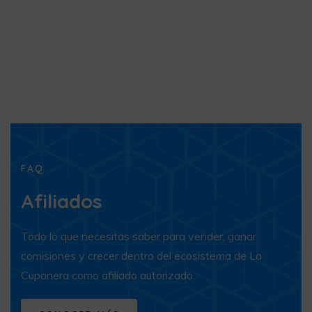
FAQ
Afiliados
Todo lo que necesitas saber para vender, ganar
comisiones y crecer dentro del ecosistema de La
Cuponera como afiliado autorizado.