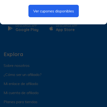
digitales que conecta empresas, clientes y reciclaje en un
solo ecosistema sostenible.”
Ver cupones disponibles
DESCARGA APP
DESCARGA APP
Google Play
App Store
Explora
Sobre nosotros
¿Cómo ser un afiliado?
Mi enlace de afiliado
Mi cuenta de afiliado
Planes para tiendas