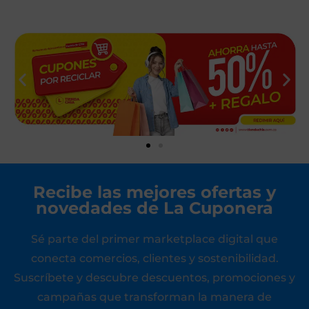
Recibe las mejores ofertas y
novedades de La Cuponera
Sé parte del primer marketplace digital que
conecta comercios, clientes y sostenibilidad.
Suscríbete y descubre descuentos, promociones y
campañas que transforman la manera de