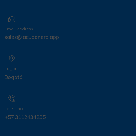
Email Address
sales@lacuponera.app
Lugar
Bogotá
Teléfono
+57 3112434235