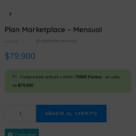
Plan Marketplace – Mensual
(
0
customer reviews)
0
5
0
$
79,900
out
of
based
on
customer
Compra este artículo y obtén
79900
Puntos
- un valor
ratings
de
$
79,900
AÑADIR AL CARRITO
Consultar