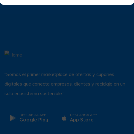
“Somos el primer marketplace de ofertas y cupones
digitales que conecta empresas, clientes y reciclaje en un
solo ecosistema sostenible.”
DESCARGA APP
DESCARGA APP
Google Play
App Store