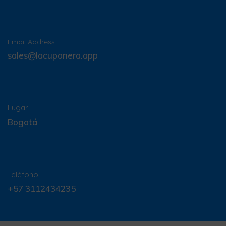
Email Address
sales@lacuponera.app
Lugar
Bogotá
Teléfono
+57 3112434235